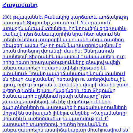
Հաջամանդ
2001 թվականն է։ Բանակից կարճատև արձակուրդ
ստացած Տիգրանը շտապում է ծննդատուն՝
առաջին անգամ տեսնելու իր նորածին երեխային։
Սակայն դեռ ճանապարհին նրա հետ սկսում են
տեղի ունենալ տարօրինակ ու անհանգստացնող
դեպքեր՝ ասես ինչ-որ բան նախազգուշացնում է
նրան մոտեցող վտանգի մասին։ Ծննդատուն
հասնելով՝ Տիգրանին սպասում է անսպասելի լուր,
որից հետո իրադարձությունները գնալով ավելի
անբացատրելի ու սարսափելի ընթացք են
ստանում։ Դրանք աստիճանաբար նրան տանում
են դեպի Հաջամանդ՝ հեռավոր ու առեղծվածային
գյուղ, որի գոյության և գտնվելու վայրի մասին շատ
քչերը գիտեն։ Երկու ընկերների հետ Տիգրանը
ճանապարհ է ընկնում դեպի անհայտը՝ դեռ
չպատկերացնելով, թե ինչ փորձությունների,
գաղտնիքների ու սարսափելի բացահայտումների
միջով են ստիպված լինելու անցնել։ «Հաջամանդը»
միստիկ և առեղծվածային պատմություն է՝
սարսափի տարրերով, որտեղ իրականն ու
անբացատրելին աստիճանաբար միահյուսվում են՝