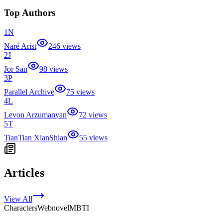
Top Authors
1
N
Naré Arist
246 views
2
J
Jor San
98 views
3
P
Parallel Archive
75 views
4
L
Levon Arzumanyan
72 views
5
T
TianTian XianShian
55 views
Articles
View All
Characters
Webnovel
MBTI