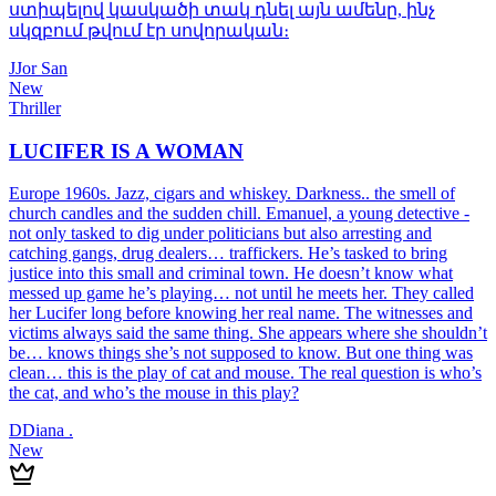
ստիպելով կասկածի տակ դնել այն ամենը, ինչ
սկզբում թվում էր սովորական։
J
Jor San
New
Thriller
LUCIFER IS A WOMAN
Europe 1960s. Jazz, cigars and whiskey. Darkness.. the smell of
church candles and the sudden chill. Emanuel, a young detective -
not only tasked to dig under politicians but also arresting and
catching gangs, drug dealers… traffickers. He’s tasked to bring
justice into this small and criminal town. He doesn’t know what
messed up game he’s playing… not until he meets her. They called
her Lucifer long before knowing her real name. The witnesses and
victims always said the same thing. She appears where she shouldn’t
be… knows things she’s not supposed to know. But one thing was
clean… this is the play of cat and mouse. The real question is who’s
the cat, and who’s the mouse in this play?
D
Diana .
New