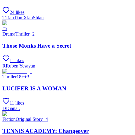
24 likes
T
TianTian XianShian
#
5
Drama
Thriller
+
2
Those Monks Have a Secret
11 likes
R
Ruben Yesayan
Thriller
18+
+
3
LUCIFER IS A WOMAN
11 likes
D
Diana .
Fiction
Original Story
+
4
TENNIS ACADEMY: Changeover