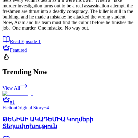
feels every victim's death as if it were his own. When a "fake"
murder investigation turns out to be a real assassination attempt, the
freshmen are thrust into a deadly conspiracy. The killer is still in the
building, and he made a mistake: he attacked the wrong student.
Now, Aram and his team must find the culprit before he finishes the
job. One murder. One mistake. No way out.
Read Episode 1
Featured
Trending Now
View All
#
1
Fiction
Original Story
+
4
ԹԵՆԻՍԻ ԱԿԱԴԵՄԻԱ Կողմերի
Տեղափոխություն