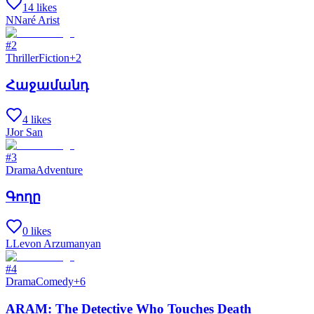
14 likes
N
Naré Arist
#
2
Thriller
Fiction
+
2
Հաջամանդ
4 likes
J
Jor San
#
3
Drama
Adventure
Գողը
0 likes
L
Levon Arzumanyan
#
4
Drama
Comedy
+
6
ARAM: The Detective Who Touches Death