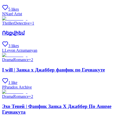
5 likes
N
Naré Arist
Thriller
Detective
+
1
Ռեքվիեմ
3 likes
L
Levon Arzumanyan
Drama
Romance
+
2
I will | Занка х Джаббер фанфик по Гачиакуте
1 like
P
Paradox Archive
Drama
Romance
+
2
Эхо Теней | Фанфик Занка Х Джаббер По Аниме
Гачиакута