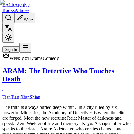
L
A
Lit
Archive
Books
Articles
Write
Sign In
Weekly #1
Drama
Comedy
ARAM: The Detective Who Touches
Death
T
TianTian XianShian
The truth is always buried deep within. In a city ruled by six
powerful Ministries, the Academy of Detectives is where the elite
are forged. Meet the new recruits: Reia: Master of darkness and
speed. Zen: Wielder of fire and memory. Ksyu: A shapeshifter who
speaks to the dead. Aram: A detective who creates chains... and